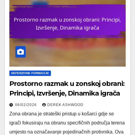
DEFENZIVNE FORMACIJE
Prostorno razmak u zonskoj obrani:
Principi, Izvršenje, Dinamika igrača
06/02/2026
DEREK ASHWOOD
Zona obrana je strateški pristup u košarci gdje se
igrači fokusiraju na obranu specifičnih područja terena
umjesto na označavanje pojedinačnih protivnika. Ova