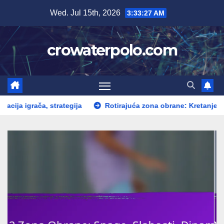
Skip
Wed. Jul 15th, 2026
3:33:28 AM
to
content
crowaterpolo.com
 strategija
Rotirajuća zona obrane: Kretanje igrača, komunik