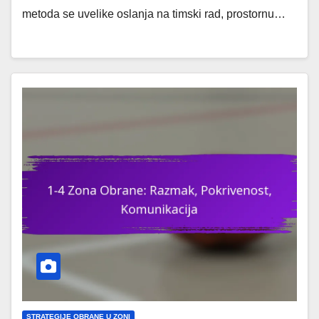
metoda se uvelike oslanja na timski rad, prostornu…
STRATEGIJE OBRANE U ZONI