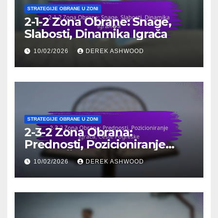
STRATEGIJE OBRANE U ZONI
2-1-2 Zona Obrane: Snage,
Slabosti, Dinamika Igrača
10/02/2026
DEREK ASHWOOD
STRATEGIJE OBRANE U ZONI
2-3-2 Zona Obrana:
Prednosti, Pozicioniranje
Igrača, Česte Pogreške
10/02/2026
DEREK ASHWOOD