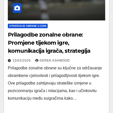
STRATEGIJE OBRANE U ZONI
Prilagodbe zonalne obrane:
Promjene tijekom igre,
komunikacija igrača, strategija
10/02/2026
DEREK ASHWOOD
Prilagodbe zonalne obrane su ključne za održavanje
obrambene cjelovitosti i prilagodljivosti tijekom igre.
Ove prilagodbe zahtijevaju strateške izmjene u
pozicioniranju igrača i rotacijama, kao i učinkovitu
komunikaciju među suigračima kako…