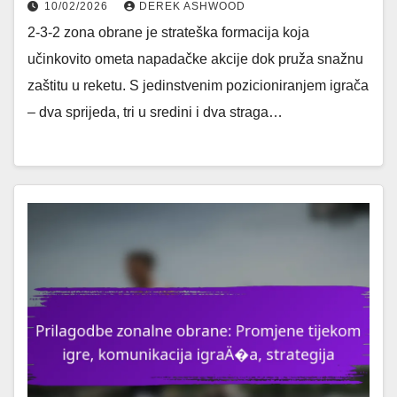
10/02/2026
DEREK ASHWOOD
2-3-2 zona obrane je strateška formacija koja
učinkovito ometa napadačke akcije dok pruža snažnu
zaštitu u reketu. S jedinstvenim pozicioniranjem igrača
– dva sprijeda, tri u sredini i dva straga…