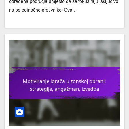
određena područja umjesto da se fokusiraju isključivo
na pojedinačne protivnike. Ova…