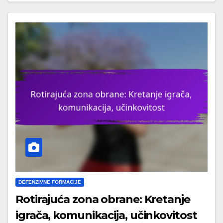
DEFENZIVNE FORMACIJE
Rotirajuća zona obrane: Kretanje
igrača, komunikacija, učinkovitost