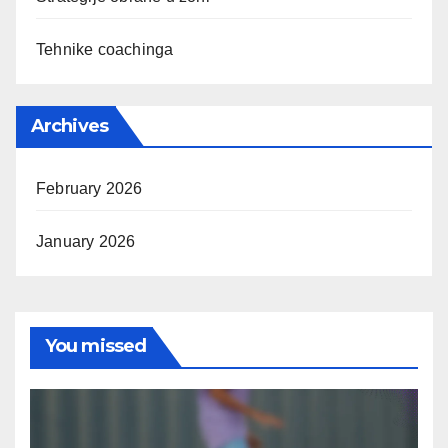
Tehnike coachinga
Archives
February 2026
January 2026
You missed