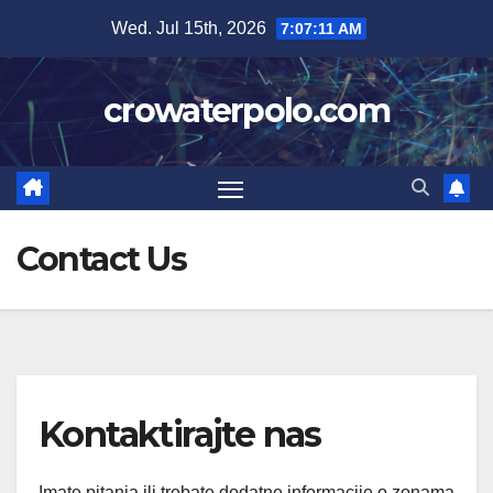
Skip
Wed. Jul 15th, 2026
7:07:12 AM
to
content
crowaterpolo.com
Contact Us
Kontaktirajte nas
Imate pitanja ili trebate dodatne informacije o zonama