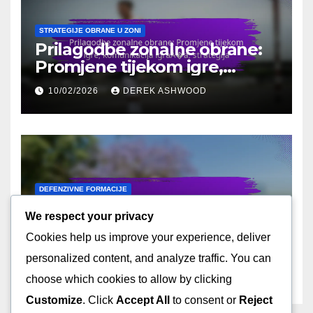
STRATEGIJE OBRANE U ZONI
Prilagodbe zonalne obrane:
Promjene tijekom igre,
komunikacija igrača,
10/02/2026
DEREK ASHWOOD
strategija
DEFENZIVNE FORMACIJE
Rotirajuća zona obrane:
We respect your privacy
Kretanje igrača,
Cookies help us improve your experience, deliver
komunikacija, učinkovitost
09/02/2026
DEREK ASHWOOD
personalized content, and analyze traffic. You can
choose which cookies to allow by clicking
Customize
. Click
Accept All
to consent or
Reject