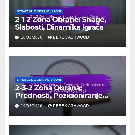
STRATEGIJE OBRANE U ZONI
2-1-2 Zona Obrane: Snage,
Slabosti, Dinamika Igrača
10/02/2026
DEREK ASHWOOD
STRATEGIJE OBRANE U ZONI
2-3-2 Zona Obrana:
Prednosti, Pozicioniranje
Igrača, Česte Pogreške
10/02/2026
DEREK ASHWOOD