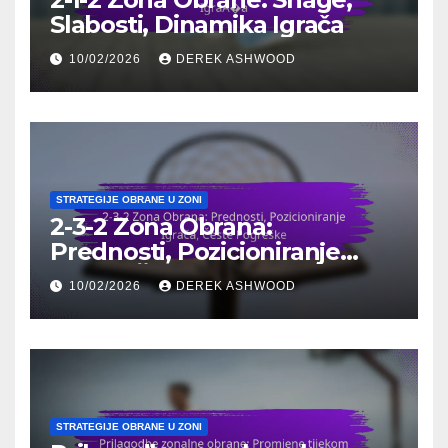
Slabosti, Dinamika Igrača
10/02/2026
DEREK ASHWOOD
STRATEGIJE OBRANE U ZONI
2-3-2 Zona Obrana:
Prednosti, Pozicioniranje
Igrača, Česte Pogreške
10/02/2026
DEREK ASHWOOD
STRATEGIJE OBRANE U ZONI