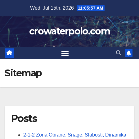
Skip
Wed. Jul 15th, 2026
11:05:57 AM
to
content
crowaterpolo.com
Sitemap
Posts
2-1-2 Zona Obrane: Snage, Slabosti, Dinamika