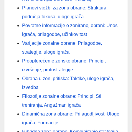
Planovi vježbi za zonu obrane: Struktura,
područja fokusa, uloge igrača
Povratne informacije o zoniranoj obrani: Unos
igrača, prilagodbe, učinkovitost
Varijacije zonalne obrane: Prilagodbe,
strategije, uloge igrača
Preopterećenje zonske obrane: Principi,
izvršenje, protustrategije
Obrana u zoni pritiska: Taktike, uloge igrača,
izvedba
Filozofija zonalne obrane: Principi, Stil
treniranja, Angažman igrača
Dinamična zona obrane: Prilagodljivost, Uloge
igrača, Formacije
Hibridna zona obrane: Kombiniranje strategija,