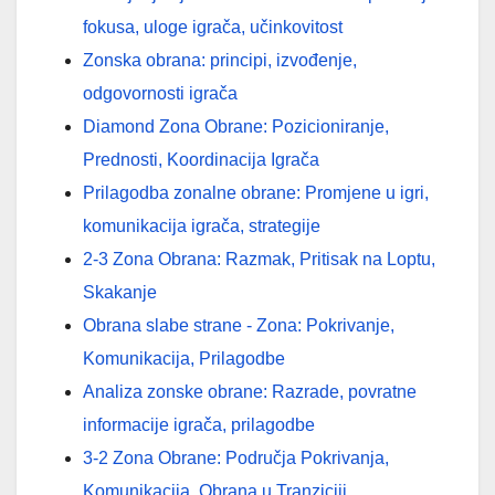
fokusa, uloge igrača, učinkovitost
Zonska obrana: principi, izvođenje,
odgovornosti igrača
Diamond Zona Obrane: Pozicioniranje,
Prednosti, Koordinacija Igrača
Prilagodba zonalne obrane: Promjene u igri,
komunikacija igrača, strategije
2-3 Zona Obrana: Razmak, Pritisak na Loptu,
Skakanje
Obrana slabe strane - Zona: Pokrivanje,
Komunikacija, Prilagodbe
Analiza zonske obrane: Razrade, povratne
informacije igrača, prilagodbe
3-2 Zona Obrane: Područja Pokrivanja,
Komunikacija, Obrana u Tranziciji