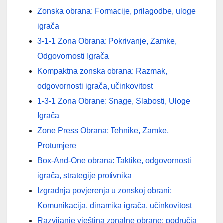
Zonska obrana: Formacije, prilagodbe, uloge
igrača
3-1-1 Zona Obrana: Pokrivanje, Zamke,
Odgovornosti Igrača
Kompaktna zonska obrana: Razmak,
odgovornosti igrača, učinkovitost
1-3-1 Zona Obrane: Snage, Slabosti, Uloge
Igrača
Zone Press Obrana: Tehnike, Zamke,
Protumjere
Box-And-One obrana: Taktike, odgovornosti
igrača, strategije protivnika
Izgradnja povjerenja u zonskoj obrani:
Komunikacija, dinamika igrača, učinkovitost
Razvijanje vještina zonalne obrane: područja