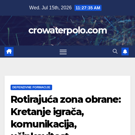
Skip
Wed. Jul 15th, 2026
11:27:36 AM
to
content
crowaterpolo.com
DEFENZIVNE FORMACIJE
Rotirajuća zona obrane:
Kretanje igrača,
komunikacija,