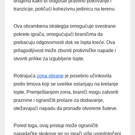
drugima kako bi osigurali pravilno pokrivanje i
tranzicije, potičući kohezivnu jedinicu na terenu.
Ova obrambena strategija omogućuje svestrane
pokrete igrača, omogućujući braničima da
prebacuju odgovornosti dok se lopta kreće. Ova
prilagodljivost može zbuniti protivničke napade i
stvoriti prilike za izgubljene lopte.
Rotirajuća
zona obrane
je posebno učinkovita
protiv timova koji se uvelike oslanjaju na kretanje
lopte. Premještanjem zona, braniči mogu zatvoriti
praznine i ograničiti prolaze za dodavanje,
otežavajući napadu da pronađe otvorene šuteve.
Pored toga, ovaj pristup može ograničiti
napadačke skokove jer su igrači više usredotočeni