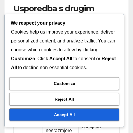
Usporedba s drugim
obrambenim strategijama
We respect your privacy
Cookies help us improve your experience, deliver
Strategija
Snage
Slabosti
personalized content, and analyze traffic. You can
Učinkovita
choose which cookies to allow by clicking
protiv
Ranjiva na
Customize
. Click
Accept All
to consent or
Reject
Rotirajuća
kretanja
šuteve izvana,
All
to decline non-essential cookies.
zona
lopte,
zahtijeva visoki
obrane
poboljšava
IQ
Customize
komunikaciju
Reject All
Može dovesti
Direktni
do napadačkih
Osobna
dvoboji,
Accept All
skokova,
obrana
ograničava
zahtijeva
nesrazmjere