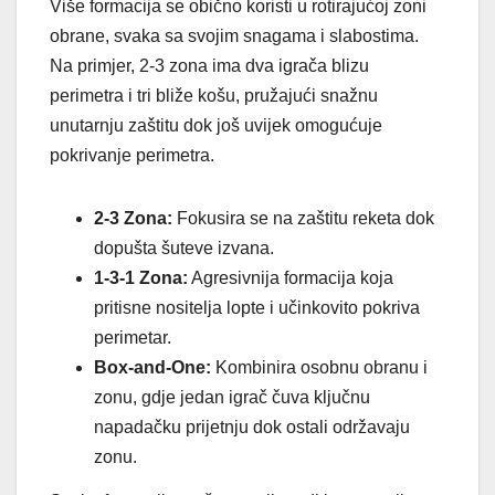
Više formacija se obično koristi u rotirajućoj zoni
obrane, svaka sa svojim snagama i slabostima.
Na primjer, 2-3 zona ima dva igrača blizu
perimetra i tri bliže košu, pružajući snažnu
unutarnju zaštitu dok još uvijek omogućuje
pokrivanje perimetra.
2-3 Zona:
Fokusira se na zaštitu reketa dok
dopušta šuteve izvana.
1-3-1 Zona:
Agresivnija formacija koja
pritisne nositelja lopte i učinkovito pokriva
perimetar.
Box-and-One:
Kombinira osobnu obranu i
zonu, gdje jedan igrač čuva ključnu
napadačku prijetnju dok ostali održavaju
zonu.