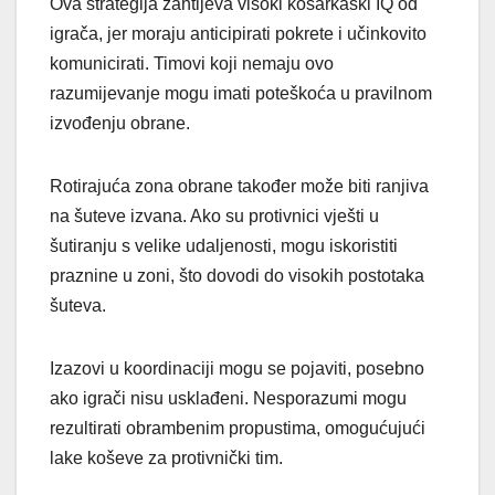
Ova strategija zahtijeva visoki košarkaški IQ od
igrača, jer moraju anticipirati pokrete i učinkovito
komunicirati. Timovi koji nemaju ovo
razumijevanje mogu imati poteškoća u pravilnom
izvođenju obrane.
Rotirajuća zona obrane također može biti ranjiva
na šuteve izvana. Ako su protivnici vješti u
šutiranju s velike udaljenosti, mogu iskoristiti
praznine u zoni, što dovodi do visokih postotaka
šuteva.
Izazovi u koordinaciji mogu se pojaviti, posebno
ako igrači nisu usklađeni. Nesporazumi mogu
rezultirati obrambenim propustima, omogućujući
lake koševe za protivnički tim.